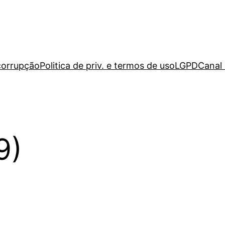
icorrupção
Politica de priv. e termos de uso
LGPD
Canal
9)