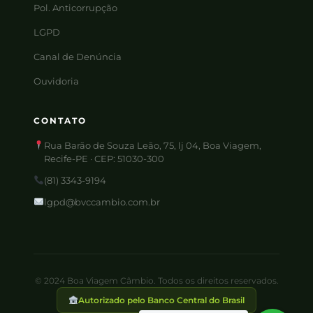
Pol. Anticorrupção
LGPD
Canal de Denúncia
Ouvidoria
CONTATO
Rua Barão de Souza Leão, 75, lj 04, Boa Viagem,
Recife-PE · CEP: 51030-300
(81) 3343-9194
lgpd@bvccambio.com.br
© 2024 Boa Viagem Câmbio. Todos os direitos reservados.
Autorizado pelo Banco Central do Brasil